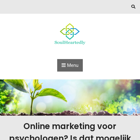
Skip to content
Menu
Online marketing voor
psychologen? Is dat mogelijk