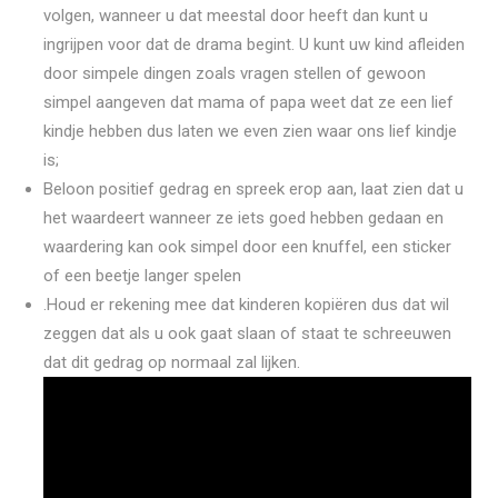
volgen, wanneer u dat meestal door heeft dan kunt u
ingrijpen voor dat de drama begint. U kunt uw kind afleiden
door simpele dingen zoals vragen stellen of gewoon
simpel aangeven dat mama of papa weet dat ze een lief
kindje hebben dus laten we even zien waar ons lief kindje
is;
Beloon positief gedrag en spreek erop aan, laat zien dat u
het waardeert wanneer ze iets goed hebben gedaan en
waardering kan ook simpel door een knuffel, een sticker
of een beetje langer spelen
.Houd er rekening mee dat kinderen kopiëren dus dat wil
zeggen dat als u ook gaat slaan of staat te schreeuwen
dat dit gedrag op normaal zal lijken.