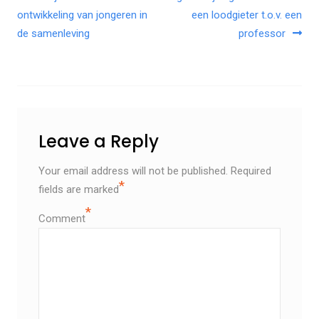
Post navigation
ontwikkeling van jongeren in
een loodgieter t.o.v. een
de samenleving
professor
Leave a Reply
Your email address will not be published.
Required
*
fields are marked
*
Comment